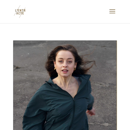
L'ENTRACTE
L'Apostrophe
16 rue Saint-Denis
72300 Sablé-sur-Sarthe
Accueil - Billetterie
Tél. : 02 43 62 22 22
email :
billetterie@lentracte-sable.fr
Administration
Tél. : 02 43 62 22 20
email :
contact@lentracte-sable.fr
Horaires d'ouverture
Lundi & Mardi : 14h-18h30