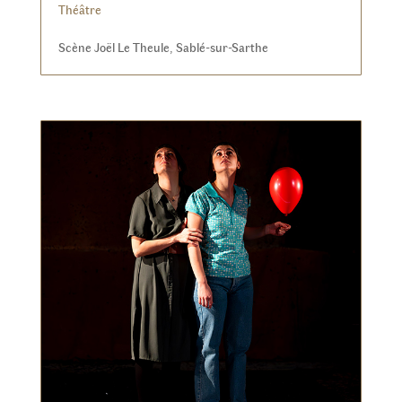
Théâtre
Accueil - Billetterie
Scène Joël Le Theule, Sablé-sur-Sarthe
Tél. : 02 43 62 22 22
email :
billetterie@lentracte-sable.fr
Administration
Tél. : 02 43 62 22 20
email :
contact@lentracte-sable.fr
Horaires d'ouverture
Lundi & Mardi : 14h-18h30
Mercredi : 10h-13h / 14h-18h30
Vendredi : 10h-12h30 / 14h-18h30
SUIVEZ NOTRE ACTUALITÉ