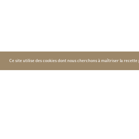
Accueil - Billetterie
Tél. : 02 43 62 22 22
email :
billetterie@lentracte-sable.fr
Administration
Tél. : 02 43 62 22 20
email :
contact@lentracte-sable.fr
Ce site utilise des cookies dont nous cherchons à maîtriser la recette 