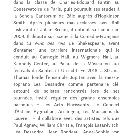
dans la classe de Charles-Édouard Fantin au
Conservatoire de Paris, puis poursuit ses études à
la Schola Cantorum de Bâle auprès d’Hopkinson
Smith. Après plusieurs masterclasses avec Rolf
Lislevand et Julian Bream, il obtient sa licence en
2009. Il débute sur scène à la Comédie-Française
dans
La Nuit des rois
de Shakespeare, avant
d’entamer une carrière internationale qui le
conduit au Carnegie Hall, au Wigmore Hall, au
Kennedy Center, au Palau de la Música ou aux
festivals de Saintes et Utrecht. En 2018, à 30 ans,
Thomas fonde l’ensemble Jupiter avec la mezzo-
soprano Lea Desandre comme partenaire clé,
entouré de solistes rencontrés lors de ses
tournées. Invité régulier des grands ensembles
baroques – Les Arts Florissants, Le Concert
d’Astrée, Pygmalion, Arcangelo, Les Musiciens du
Louvre… – il collabore avec des artistes tels que
Paul Agnew, William Christie, François Lazarévitch,
Léa Desandre, Jean Rondeau, Anne‑Sophie von