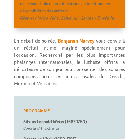
est susceptible de modifications en fonction des
disponibilités des artistes.
Gratuit / Micro-Folie, Sablé-sur-Sarthe / Durée 1h
En début de soirée,
Benjamin Narvey
vous convie à
un récital intime imaginé spécialement pour
l’occasion. Recherché par les plus importantes
phalanges internationales, le luthiste offrira la
délicatesse de son jeu pour présenter des sonates
composées pour les cours royales de Dresde,
Munich et Versailles.
PROGRAMME
Silvius Leopold Weiss (1687-1750)
Sonata 34,
extraits
Robert de Visée (1652-1725)