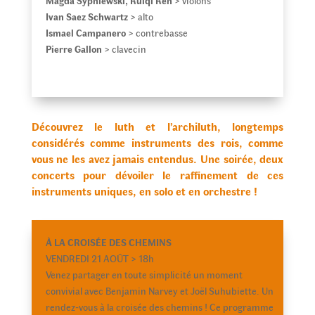
Magda Sypniewski, Ruiqi Ren
> violons
Ivan Saez Schwartz
> alto
Ismael Campanero
> contrebasse
Pierre Gallon
> clavecin
Découvrez le luth et l’archiluth, longtemps
considérés comme instruments des rois, comme
vous ne les avez jamais entendus. Une soirée, deux
concerts pour dévoiler le raffinement de ces
instruments uniques, en solo et en orchestre !
À LA CROISÉE DES CHEMINS
VENDREDI 21 AOÛT > 18h
Venez partager en toute simplicité un moment
convivial avec Benjamin Narvey et Joël Suhubiette. Un
rendez-vous à la croisée des chemins ! Ce programme