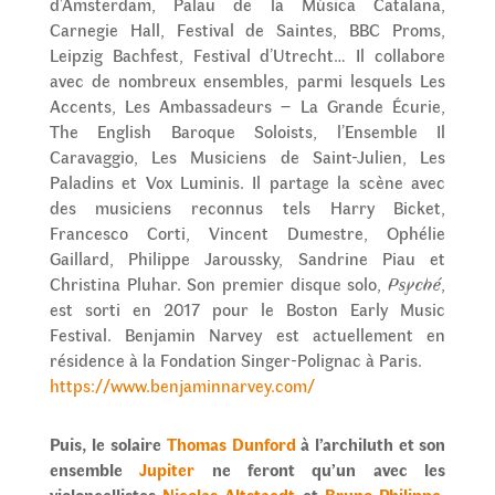
d’Amsterdam, Palau de la Música Catalana,
Carnegie Hall, Festival de Saintes, BBC Proms,
Leipzig Bachfest, Festival d’Utrecht… Il collabore
avec de nombreux ensembles, parmi lesquels Les
Accents, Les Ambassadeurs – La Grande Écurie,
The English Baroque Soloists, l’Ensemble Il
Caravaggio, Les Musiciens de Saint-Julien, Les
Paladins et Vox Luminis. Il partage la scène avec
des musiciens reconnus tels Harry Bicket,
Francesco Corti, Vincent Dumestre, Ophélie
Gaillard, Philippe Jaroussky, Sandrine Piau et
Christina Pluhar. Son premier disque solo,
Psyché
,
est sorti en 2017 pour le Boston Early Music
Festival. Benjamin Narvey est actuellement en
résidence à la Fondation Singer-Polignac à Paris.
https://www.benjaminnarvey.com/
Puis, le solaire
Thomas Dunford
à l’archiluth et son
ensemble
Jupiter
ne feront qu’un avec les
violoncellistes
Nicolas Altstaedt
et
Bruno Philippe
.