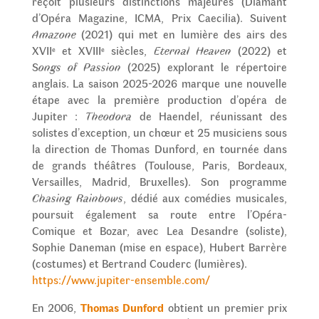
reçoit plusieurs distinctions majeures (Diamant
d’Opéra Magazine, ICMA, Prix Caecilia). Suivent
Amazone
(2021) qui met en lumière des airs des
XVII
et XVIII
siècles,
Eternal Heaven
(2022) et
e
e
S
ongs of Passion
(2025) explorant le répertoire
anglais. La saison 2025-2026 marque une nouvelle
étape avec la première production d’opéra de
Jupiter :
Theodora
de Haendel, réunissant des
solistes d’exception, un chœur et 25 musiciens sous
la direction de Thomas Dunford, en tournée dans
de grands théâtres (Toulouse, Paris, Bordeaux,
Versailles, Madrid, Bruxelles). Son programme
Chasing Rainbows
, dédié aux comédies musicales,
poursuit également sa route entre l’Opéra-
Comique et Bozar, avec Lea Desandre (soliste),
Sophie Daneman (mise en espace), Hubert Barrère
(costumes) et Bertrand Couderc (lumières).
https://www.jupiter-ensemble.com/
En 2006,
Thomas Dunford
obtient un premier prix